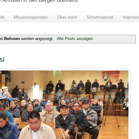
e Ärmsten in den Bergen Boliviens
fe
Missionsspenden
Über mich
Schulmaterial
Impres
bel
Bolivien
werden angezeigt.
Alle Posts anzeigen
sí